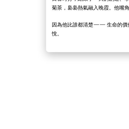
菊茶，裊裊熱氣融入晚霞。他嘴
因為他比誰都清楚—— 生命的
悅。