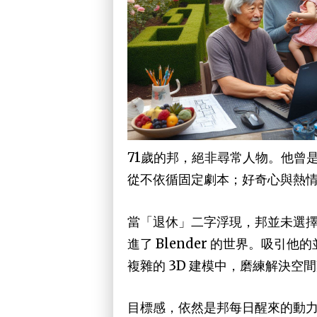
71歲的邦，絕非尋常人物。他曾
從不依循固定劇本；好奇心與熱
當「退休」二字浮現，邦並未選
進了 Blender 的世界。吸
複雜的 3D 建模中，磨練解決
目標感，依然是邦每日醒來的動力來源