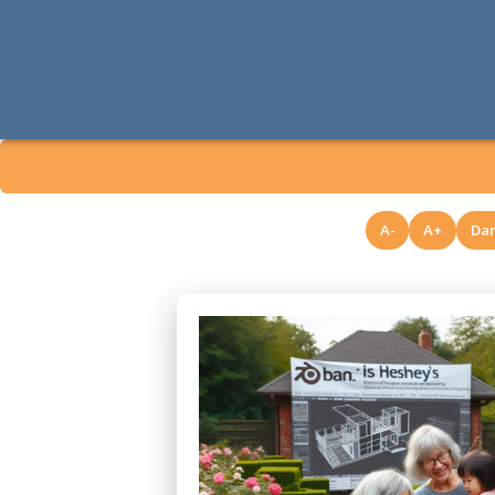
A-
A+
Da