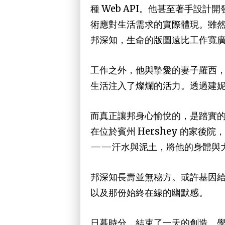
種 Web API。他甚至著手
術應對生活需求的實際體現。雖
邦深知，生命的版圖遠比工作寬
工作之外，他與摯愛的妻子羅西
生活注入了燦爛的活力。透過建
而真正讓邦身心愉悅的，是踏實
在位於賓州 Hershey 的家
——汗水與泥土，將他的身體與
邦深知長壽並無秘方。或許基因
以及那份始終在線的幽默感。
日暮時分，結束了一天的創造、