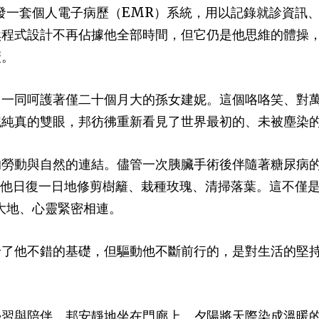
設計開發一套個人電子病歷（EMR）系統，用以記錄就診資
然程式設計不再佔據他全部時間，但它仍是他思維的體操
廣。
，一同呵護著僅二十個月大的孫女建妮。這個咯咯笑、對
妮純真的雙眼，邦彷彿重新看見了世界最初的、未被塵染
的勞動與自然的連結。儘管一次胰臟手術後伴隨著糖尿病
後院，他日復一日地修剪樹籬、栽種玫瑰、清掃落葉。這不
大地、心靈緊密相連。
給了他不錯的基礎，但驅動他不斷前行的，是對生活的堅
學習與陪伴，邦安靜地坐在門廊上。夕陽將天際染成溫暖