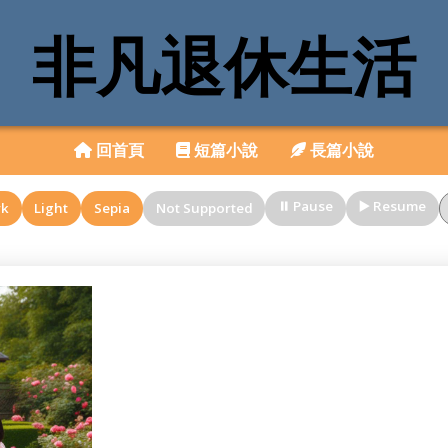
非凡退休生活
回首頁
短篇小說
長篇小說
⏸️ Pause
▶️ Resume
rk
Light
Sepia
Not Supported