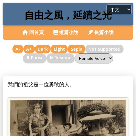
自由之風，延續之光
回首頁
短篇小說
長篇小說
A-
A+
Dark
Light
Sepia
Not Supported
⏸️ Pause
▶️ Resume
我們的祖父是一位勇敢的人。